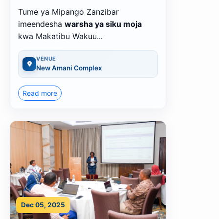
Tume ya Mipango Zanzibar
imeendesha
warsha ya siku moja
kwa Makatibu Wakuu...
VENUE
New Amani Complex
Read more
Dec 05, 2025